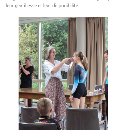
leur gentillesse et leur disponibilité.
» Gîtes - Chambres d'hôtes
» Numéros utiles
» Santé
» Transport
» Médiathèque
JEUNESSE
» Centre de Loisirs
» Ecoles
» Ecole publique du Clos d’Hespel
» APE de l'Ecole du Clos
» Ecole privée Jeanne d’Arc