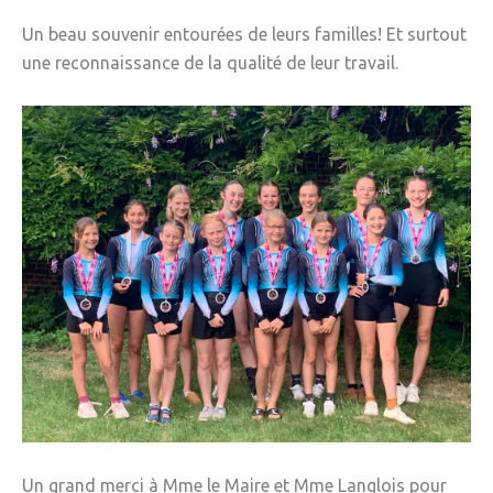
» Réglementation communale
Un beau souvenir entourées de leurs familles! Et surtout
une reconnaissance de la qualité de leur travail.
» Les Vitraux de l'Eglise
» Services municipaux
» C.C.A.S
» Métropole Européenne de Lille
VIE PRATIQUE
» Actualités
» Agenda
» Aide à la famille
» Commerces et artisans
» Démarches administratives
Un grand merci à Mme le Maire et Mme Langlois pour
» Encombrants et déchets