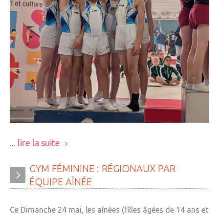
... lire la suite
GYM
FÉMININE
:
RÉGIONAUX
PAR
ÉQUIPE
AÎNÉE
Ce Dimanche 24 mai, les aînées (filles âgées de 14 ans et