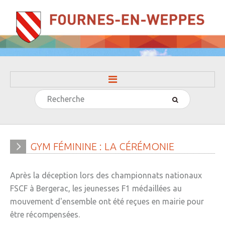
Rechercher
ACCUEIL
LA MAIRIE
» Evénements
GYM
FÉMININE
:
LA
CÉRÉMONIE
» Histoire
Après la déception lors des championnats nationaux
» Journal municipal
FSCF à Bergerac, les jeunesses F1 médaillées au
» Le conseil municipal
mouvement d'ensemble ont été reçues en mairie pour
être récompensées.
» Participation citoyenne