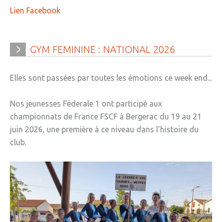
Lien Facebook
» Sports
» Association Fournoise Basket Club
GYM
FEMININE
:
NATIONAL
2026
» Club de danse
» Club de football ESW
Elles sont passées par toutes les émotions ce week end...
» Club de gym "La Jeanne d'Arc"
Nos jeunesses Féderale 1 ont participé aux
» Club de judo
championnats de France FSCF à Bergerac du 19 au 21
» Espace Forme Fournois
juin 2026, une première à ce niveau dans l'histoire du
club.
» GR en Weppes
» Krav maga
» PACCAP
» Tonic gym
» Weppes natation