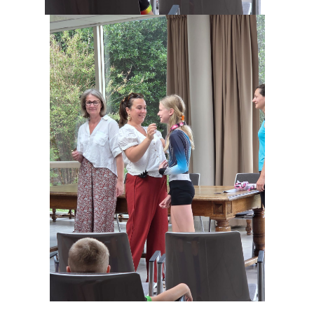
» APEL de l'Ecole Jeanne d'Arc
» Maison des jeunes
» Mode de garde
ASSOCIATIONS
» Culture et loisirs
» Cercle d’Echecs
» Club de reliure
» La clé des chants
» Jpeuxpasjaichorale
» WAP - Weppes Arts Plastiques
» Wepp' Harmonie
» Mémoire