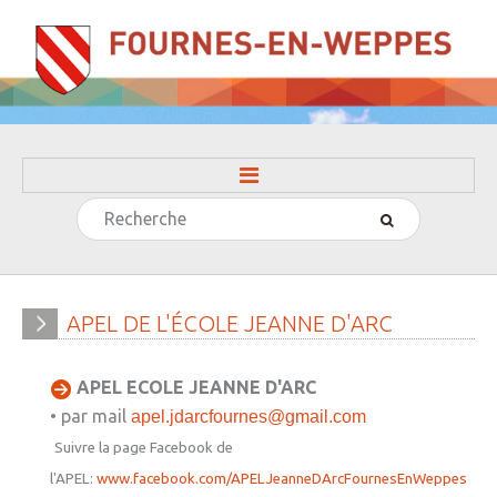
Rechercher
ACCUEIL
LA MAIRIE
» Evénements
APEL
DE
L'ÉCOLE
JEANNE
D'ARC
» Histoire
APEL ECOLE JEANNE D'ARC
» Journal municipal
• par mail
apel.jdarcfournes@gmail.com
» Le conseil municipal
Suivre la page Facebook de
» Participation citoyenne
l'APEL:
www.facebook.com/APELJeanneDArcFournesEnWeppes