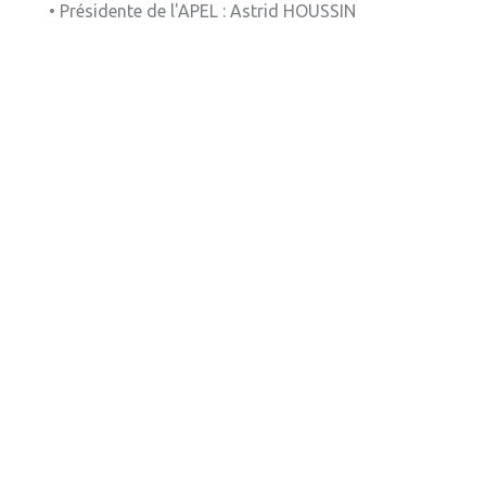
• Présidente de l'APEL : Astrid HOUSSIN
» Réglementation communale
» Les Vitraux de l'Eglise
» Services municipaux
» C.C.A.S
» Métropole Européenne de Lille
VIE PRATIQUE
» Actualités
» Agenda
» Aide à la famille
» Commerces et artisans
» Démarches administratives
» Encombrants et déchets