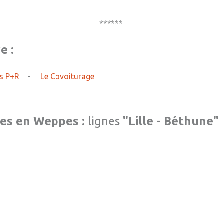
******
e :
gs P+R
-
Le Covoiturage
es en Weppes :
lignes
"Lille - Béthune"