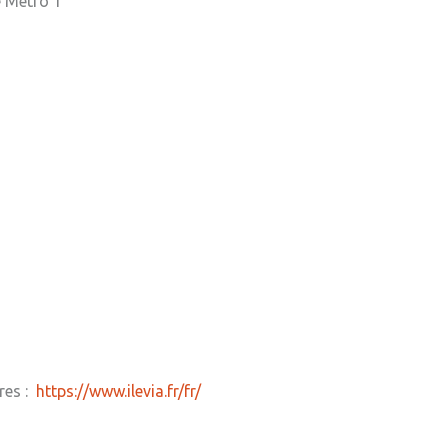
 Métro 1
ires :
https://www.ilevia.fr/fr/