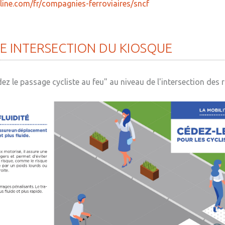
nline.com/fr/compagnies-ferroviaires/sncf
TE
INTERSECTION
DU
KIOSQUE
 le passage cycliste au feu" au niveau de l'intersection des r