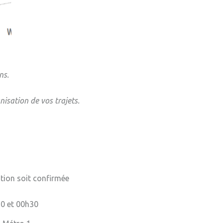
m
atation
es Weppes
ns.
nisation de vos trajets.
ation soit confirmée
0 et 00h30