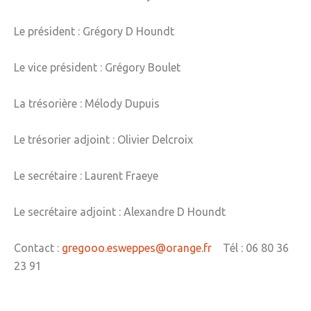
» Gîtes - Chambres d'hôtes
Le président : Grégory D Houndt
» Numéros utiles
Le vice président : Grégory Boulet
» Santé
La trésorière : Mélody Dupuis
» Transport
» Médiathèque
Le trésorier adjoint : Olivier Delcroix
JEUNESSE
Le secrétaire : Laurent Fraeye
» Centre de Loisirs
Le secrétaire adjoint : Alexandre D Houndt
» Ecoles
» Ecole publique du Clos d’Hespel
Contact :
gregooo.esweppes@orange.fr
Tél : 06 80 36
» APE de l'Ecole du Clos
23 91
» Ecole privée Jeanne d’Arc