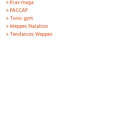
» Krav maga
» Tendances Weppes
» PACCAP
» Tonic gym
» Service à domicile
» Weppes Natation
» ADMR
» Tendances Weppes
» SEWEP
» Autres associations
» ESA
» Scouts de France
CONTACT