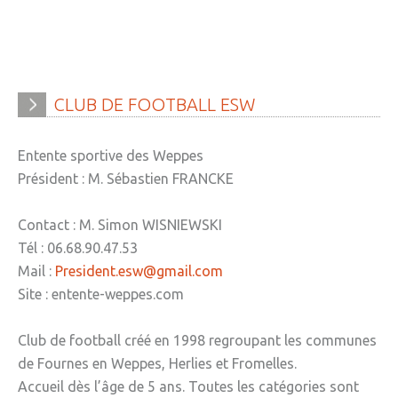
» APEL de l'Ecole Jeanne d'Arc
» Maison des jeunes
» Mode de garde
CLUB
DE
FOOTBALL
ESW
ASSOCIATIONS
» Culture et loisirs
Entente sportive des Weppes
Président : M. Sébastien FRANCKE
» Cercle d’Echecs
» Club de reliure
Contact : M. Simon WISNIEWSKI
Tél : 06.68.90.47.53
» La clé des chants
Mail :
President.esw@gmail.com
» Jpeuxpasjaichorale
Site : entente-weppes.com
» WAP - Weppes Arts Plastiques
Club de football créé en 1998 regroupant les communes
» Wepp' Harmonie
de Fournes en Weppes, Herlies et Fromelles.
» Mémoire
Accueil dès l’âge de 5 ans. Toutes les catégories sont