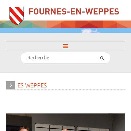
Rechercher
ACCUEIL
LA MAIRIE
» Evénements
ES
WEPPES
» Histoire
» Journal municipal
» Le conseil municipal
» Participation citoyenne