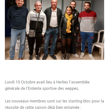
» Réglementation communale
» Les Vitraux de l'Eglise
» Services municipaux
» C.C.A.S
» Métropole Européenne de Lille
VIE PRATIQUE
» Actualités
» Agenda
» Aide à la famille
Lundi 10 Octobre avait lieu à Herlies l'assemblée
générale de l'Entente sportive des weppes,
» Commerces et artisans
» Démarches administratives
Les nouveaux membres sont sur les starting bloc pour la
réussite de cette saison déjà bien entamée :
» Encombrants et déchets