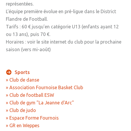
représentées.
» Sports
L’équipe première évolue en pré-ligue dans le District
» Association Fournoise Basket Club
Flandre de Football.
Tarifs : 60 € jusqu’en catégorie U13 (enfants ayant 12
» Club de danse
ou 13 ans), puis 70 €.
» Club de football ESW
Horaires : voir le site internet du club pour la prochaine
saison (vers mi-août)
» Club de gym "La Jeanne d'Arc"
» Club de judo
Sports
» Espace Forme Fournois
» Club de danse
» GR en Weppes
» Association Fournoise Basket Club
» Club de football ESW
» Krav maga
» Club de gym "La Jeanne d'Arc"
» PACCAP
» Club de judo
» Espace Forme Fournois
» Tonic gym
» GR en Weppes
» Weppes natation