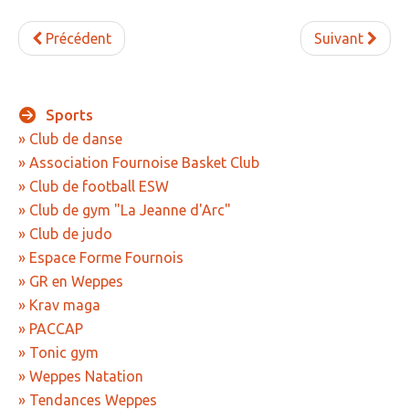
» APEL de l'Ecole Jeanne d'Arc
Précédent
Suivant
» Maison des jeunes
» Mode de garde
Sports
ASSOCIATIONS
» Club de danse
» Culture et loisirs
» Association Fournoise Basket Club
» Club de football ESW
» Cercle d’Echecs
» Club de gym "La Jeanne d'Arc"
» Club de reliure
» Club de judo
» La clé des chants
» Espace Forme Fournois
» GR en Weppes
» Jpeuxpasjaichorale
» Krav maga
» WAP - Weppes Arts Plastiques
» PACCAP
» Tonic gym
» Wepp' Harmonie
» Weppes Natation
» Mémoire
» Tendances Weppes