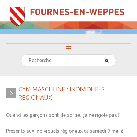
Rechercher
ACCUEIL
LA MAIRIE
» Evénements
GYM
MASCULINE
:
INDIVIDUELS
RÉGIONAUX
» Histoire
» Journal municipal
Quand les garçons sont de sortie, ça ne rigole pas !
» Le conseil municipal
Présents aux individuels régionaux ce samedi 9 mai à
» Participation citoyenne