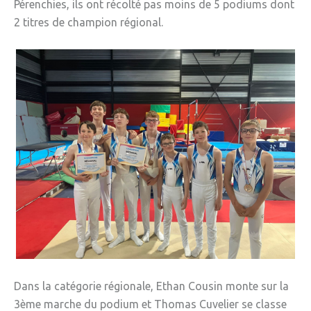
Pérenchies, ils ont récolté pas moins de 5 podiums dont
» Réglementation communale
2 titres de champion régional.
» Les Vitraux de l'Eglise
» Services municipaux
» C.C.A.S
» Métropole Européenne de Lille
VIE PRATIQUE
» Actualités
» Agenda
» Aide à la famille
» Commerces et artisans
» Démarches administratives
Dans la catégorie régionale, Ethan Cousin monte sur la
3ème marche du podium et Thomas Cuvelier se classe
» Encombrants et déchets