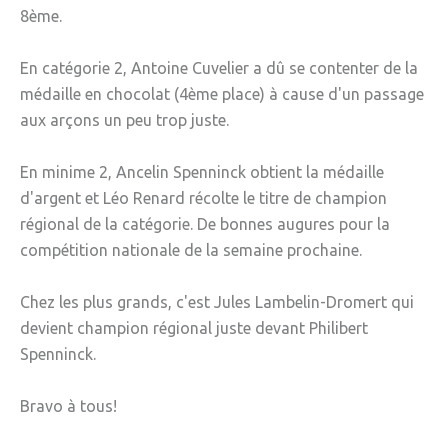
8ème.
» Gîtes - Chambres d'hôtes
En catégorie 2, Antoine Cuvelier a dû se contenter de la
» Numéros utiles
médaille en chocolat (4ème place) à cause d'un passage
» Santé
aux arçons un peu trop juste.
» Transport
En minime 2, Ancelin Spenninck obtient la médaille
» Médiathèque
d'argent et Léo Renard récolte le titre de champion
régional de la catégorie. De bonnes augures pour la
JEUNESSE
compétition nationale de la semaine prochaine.
» Centre de Loisirs
Chez les plus grands, c'est Jules Lambelin-Dromert qui
» Ecoles
devient champion régional juste devant Philibert
» Ecole publique du Clos d’Hespel
Spenninck.
» APE de l'Ecole du Clos
Bravo à tous!
» Ecole privée Jeanne d’Arc