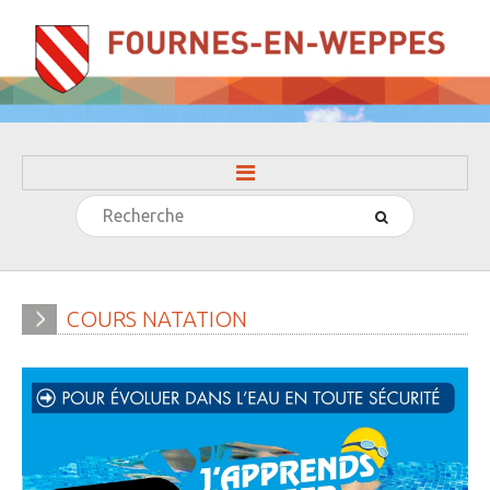
Rechercher
ACCUEIL
LA MAIRIE
» Evénements
COURS
NATATION
» Histoire
» Journal municipal
» Le conseil municipal
» Participation citoyenne