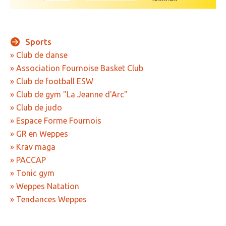
» Gîtes - Chambres d'hôtes
» Numéros utiles
Sports
» Club de danse
» Santé
» Association Fournoise Basket Club
» Transport
» Club de football ESW
» Club de gym "La Jeanne d'Arc"
» Médiathèque
» Club de judo
JEUNESSE
» Espace Forme Fournois
» GR en Weppes
» Centre de Loisirs
» Krav maga
» Ecoles
» PACCAP
» Tonic gym
» Ecole publique du Clos d’Hespel
» Weppes Natation
» APE de l'Ecole du Clos
» Tendances Weppes
» Ecole privée Jeanne d’Arc