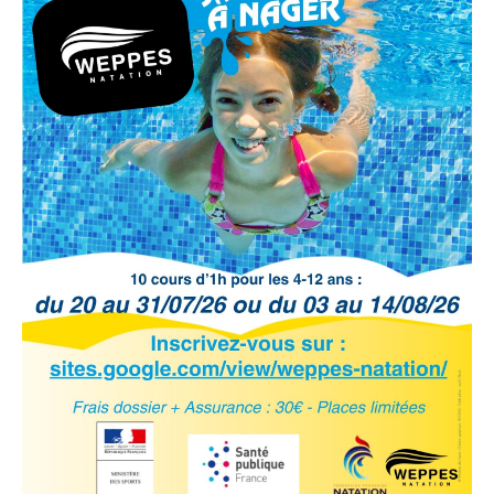
» Réglementation communale
» Les Vitraux de l'Eglise
» Services municipaux
» C.C.A.S
» Métropole Européenne de Lille
VIE PRATIQUE
» Actualités
» Agenda
» Aide à la famille
» Commerces et artisans
» Démarches administratives
» Encombrants et déchets