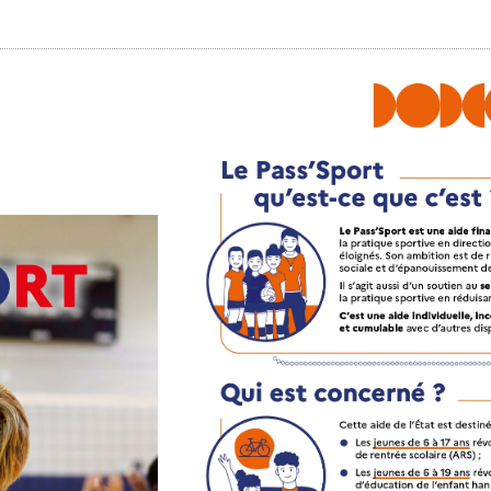
» Tonic gy
» Weppes n
» Tendanc