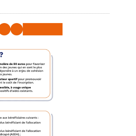
m
atation
es Weppes