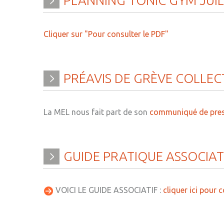
PLANNING
TONIC
GYM
JUI
» Histoire
» Agenda
» Journal municipal
» Aide à la famille
Cliquer sur "Pour consulter le PDF"
» Le conseil municipal
» Commerces et ar
» Participation citoyenne
» Démarches
PRÉAVIS
DE
GRÈVE
COLLEC
administratives
» Réglementation
communale
» Encombrants et 
La MEL nous fait part de son
communiqué de pre
» Les Vitraux de l'Eglise
» Gîtes - Chambres
» Services municipaux
» Numéros utiles
GUIDE
PRATIQUE
ASSOCIAT
» C.C.A.S
» Santé
» Métropole Européenne de
» Transport
Lille
VOICI LE GUIDE ASSOCIATIF :
cliquer ici pour 
» Médiathèque