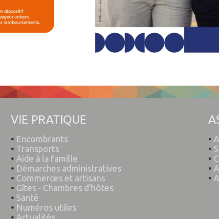
VIE PRATIQUE
A
•
Encombrants
•
A
•
Transports
•
S
•
Aide à la famille
•
C
•
Démarches administratives
•
A
•
Commerces et artisans
•
A
•
Gîtes - Chambres d'hôtes
•
Santé
•
Numéros utiles
•
Actualités