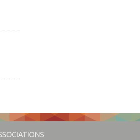
m
atation
es Weppes
SSOCIATIONS