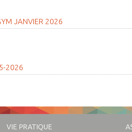
» Tonic gy
» Weppes n
GYM
JANVIER
2026
» Tendanc
5-2026
VIE PRATIQUE
A