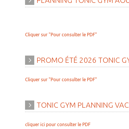
PLANNING
TONIC
GYM
AO
» Histoire
» Agenda
» Journal municipal
» Aide à la famille
» Le conseil municipal
» Commerces et ar
Cliquer sur "Pour consulter le PDF"
» Participation citoyenne
» Démarches
administratives
» Réglementation
communale
» Encombrants et 
PROMO
ÉTÉ
2026
TONIC
G
» Les Vitraux de l'Eglise
» Gîtes - Chambres
» Services municipaux
» Numéros utiles
Cliquer sur "Pour consulter le PDF"
» C.C.A.S
» Santé
» Métropole Européenne de
» Transport
TONIC
GYM
PLANNING
VAC
Lille
» Médiathèque
cliquer ici pour consulter le PDF