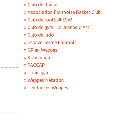
» Club de danse
eliure
» Association Fournoise Basket Club
s chants
ion Fournoise
» Club de football ESW
b
» Club de gym "La Jeanne d'Arc"
jaichorale
» Club de judo
rc
danse
eppes Arts
» Espace Forme Fournois
football ESW
e France
» GR en Weppes
armonie
gym "La Jeanne
» Krav maga
» PACCAP
» Tonic gym
judo
» Weppes Natation
orme Fournois
» Tendances Weppes
eppes
ga