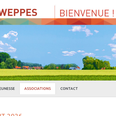
EUNESSE
ASSOCIATIONS
CONTACT
» Centre de Loisirs
» Culture et loisirs
» Cercle d