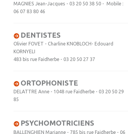
» APEL de l'Ecole Jeanne d'Arc
MAGNIES Jean-Jacques - 03 20 50 38 50 - Mobile :
06 07 83 80 46
» Maison des jeunes
» Mode de garde
DENTISTES
ASSOCIATIONS
Olivier FOVET - Charline KNOBLOCH- Edouard
» Culture et loisirs
KORNYELI
483 bis rue Faidherbe - 03 20 50 27 37
» Cercle d’Echecs
» Club de reliure
ORTOPHONISTE
» La clé des chants
DELATTRE Anne - 1048 rue Faidherbe - 03 20 50 29
» Jpeuxpasjaichorale
85
» WAP - Weppes Arts Plastiques
» Wepp' Harmonie
PSYCHOMOTRICIENS
» Mémoire
BALLENGHIEN Marianne - 785 bis rue Faidherbe - 06