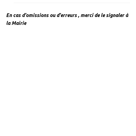
» Tendances Weppes
En cas d'omissions ou d'erreurs , merci de le signaler à
» Service à domicile
la Mairie
» ADMR
» SEWEP
» Autres associations
» ESA
» Scouts de France
CONTACT