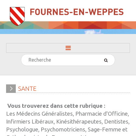
Rechercher
ACCUEIL
LA MAIRIE
» Evénements
SANTE
» Histoire
Vous trouverez dans cette rubrique :
» Journal municipal
Les Médecins Généralistes, Pharmacie d'Officine,
» Le conseil municipal
Infirmiers Libéraux, Kinésithérapeutes, Dentistes,
Psychologue, Psychomotriciens, Sage-Femme et
» Participation citoyenne