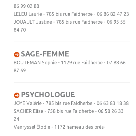
86 99 02 88
» Sports
LELEU Laurie - 785 bis rue Faidherbe - 06 86 82 47 23
» Association Fournoise Basket Club
JOUAULT Justine - 785 bis rue Faidherbe - 06 95 55
84 70
» Club de danse
» Club de football ESW
SAGE-FEMME
» Club de gym "La Jeanne d'Arc"
BOUTEMAN Sophie - 1129 rue Faidherbe - 07 88 66
» Club de judo
87 69
» Espace Forme Fournois
» GR en Weppes
PSYCHOLOGUE
» Krav maga
JOYE Valérie - 785 bis rue Faidherbe - 06 63 83 18 38
» PACCAP
SACHER Elise - 758 bis rue Faidherbe - 06 58 26 33
24
» Tonic gym
Vanryssel Élodie - 1172 hameau des près-
» Weppes natation