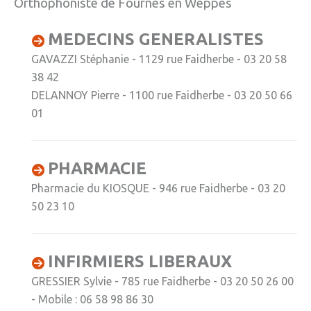
Orthophoniste de Fournes en Weppes
» Réglementation communale
MEDECINS GENERALISTES
» Les Vitraux de l'Eglise
GAVAZZI Stéphanie - 1129 rue Faidherbe - 03 20 58
» Services municipaux
38 42
» C.C.A.S
DELANNOY Pierre - 1100 rue Faidherbe - 03 20 50 66
01
» Métropole Européenne de Lille
VIE PRATIQUE
PHARMACIE
» Actualités
Pharmacie du KIOSQUE - 946 rue Faidherbe - 03 20
» Agenda
50 23 10
» Aide à la famille
» Commerces et artisans
INFIRMIERS LIBERAUX
GRESSIER Sylvie - 785 rue Faidherbe - 03 20 50 26 00
» Démarches administratives
- Mobile : 06 58 98 86 30
» Encombrants et déchets