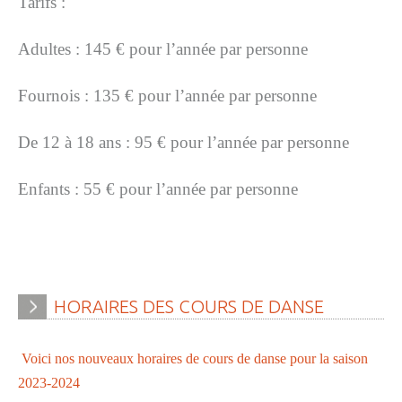
Tarifs :
» APEL de l'Ecole Jeanne d'Arc
» Maison des jeunes
Adultes : 145 € pour l’année par personne
» Mode de garde
Fournois : 135
€ pour l’année par personne
ASSOCIATIONS
De 12 à 18 ans : 95
€ pour l’année par personne
» Culture et loisirs
» Cercle d’Echecs
Enfants : 55
€
pour l’année par personne
» Club de reliure
» La clé des chants
» Jpeuxpasjaichorale
HORAIRES
DES
COURS
DE
DANSE
» WAP - Weppes Arts Plastiques
» Wepp' Harmonie
Voici nos nouveaux horaires de cours de danse pour la saison
2023-2024
» Mémoire