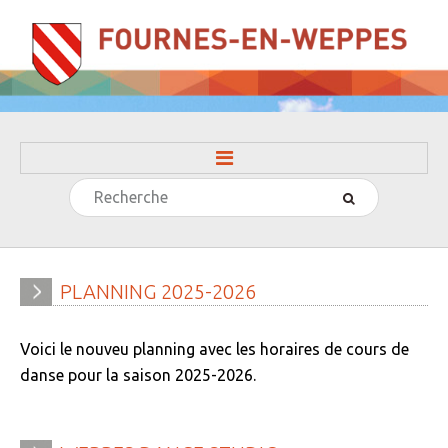
Rechercher
ACCUEIL
LA MAIRIE
» Evénements
PLANNING
2025-2026
» Histoire
Voici le nouveu planning avec les horaires de cours de
» Journal municipal
danse pour la saison 2025-2026.
» Le conseil municipal
» Participation citoyenne