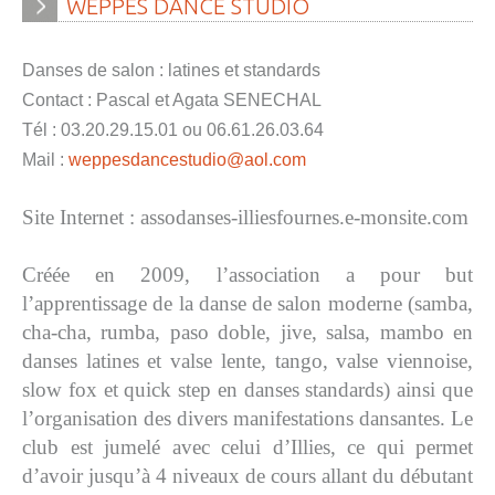
WEPPES
DANCE
STUDIO
» Réglementation communale
» Les Vitraux de l'Eglise
Danses de salon : latines et standards
Contact : Pascal et Agata SENECHAL
» Services municipaux
Tél : 03.20.29.15.01 ou 06.61.26.03.64
» C.C.A.S
Mail :
weppesdancestudio@aol.com
» Métropole Européenne de Lille
Site Internet : assodanses-illiesfournes.e-monsite.com
VIE PRATIQUE
Créée en 2009, l’association a pour but
» Actualités
l’apprentissage de la danse de salon moderne (samba,
» Agenda
cha-cha, rumba, paso doble, jive, salsa, mambo en
danses latines et valse lente, tango, valse viennoise,
» Aide à la famille
slow fox et quick step en danses standards) ainsi que
» Commerces et artisans
l’organisation des divers manifestations dansantes. Le
club est jumelé avec celui d’Illies, ce qui permet
» Démarches administratives
d’avoir jusqu’à 4 niveaux de cours allant du débutant
» Encombrants et déchets