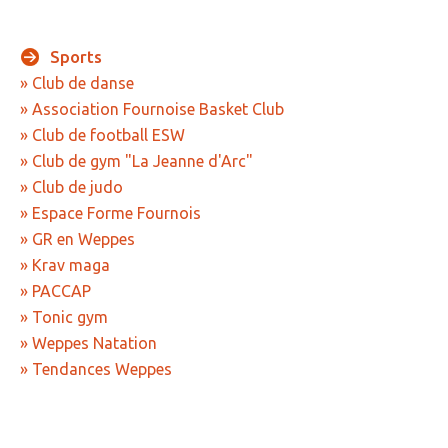
» Sports
Sports
» Association Fournoise Basket Club
» Club de danse
» Club de danse
» Association Fournoise Basket Club
» Club de football ESW
» Club de football ESW
» Club de gym "La Jeanne d'Arc"
» Club de gym "La Jeanne d'Arc"
» Club de judo
» Espace Forme Fournois
» Club de judo
» GR en Weppes
» Espace Forme Fournois
» Krav maga
» GR en Weppes
» PACCAP
» Tonic gym
» Krav maga
» Weppes Natation
» PACCAP
» Tendances Weppes
» Tonic gym
» Weppes natation