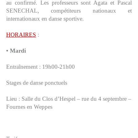
au confirmé. Les professeurs sont Agata et Pascal
SENECHAL, compétiteurs nationaux et
» Gîtes - Chambres d'hôtes
internationaux en danse sportive.
» Numéros utiles
HORAIRES
» Santé
:
» Transport
• Mardi
» Médiathèque
Entraînement : 19h00-21h00
JEUNESSE
Stages de danse ponctuels
» Centre de Loisirs
» Ecoles
Lieu : Salle du Clos d’Hespel – rue du 4 septembre –
» Ecole publique du Clos d’Hespel
Fournes en Weppes
» APE de l'Ecole du Clos
» Ecole privée Jeanne d’Arc