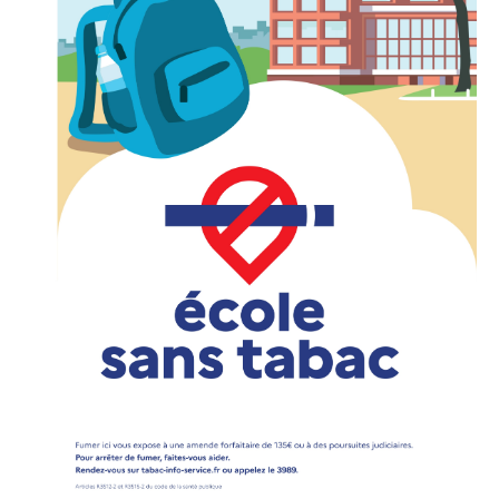
» Sports
» Association Fournoise Basket Club
» Club de danse
» Club de football ESW
» Club de gym "La Jeanne d'Arc"
» Club de judo
» Espace Forme Fournois
» GR en Weppes
» Krav maga
» PACCAP
» Tonic gym
» Weppes natation