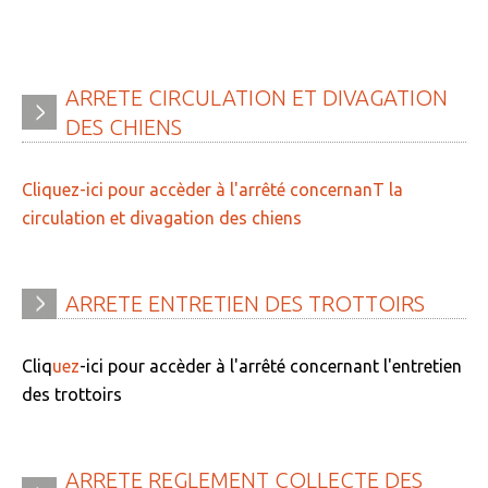
» Tendances Weppes
» Service à domicile
ARRETE
CIRCULATION
ET
DIVAGATION
» ADMR
DES
CHIENS
» SEWEP
Cliquez-ici pour accèder à l'arrêté concernanT la
» Autres associations
circulation et divagation des chiens
» ESA
» Scouts de France
ARRETE
ENTRETIEN
DES
TROTTOIRS
CONTACT
Cliq
uez
-ici pou
r ac
cèder à l'arrêté
concernant l'entretien
des trottoirs
ARRETE
REGLEMENT
COLLECTE
DES