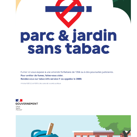
» APEL de l'Ecole Jeanne d'Arc
» Maison des jeunes
» Mode de garde
ASSOCIATIONS
» Culture et loisirs
» Cercle d’Echecs
» Club de reliure
» La clé des chants
» Jpeuxpasjaichorale
» WAP - Weppes Arts Plastiques
» Wepp' Harmonie
» Mémoire