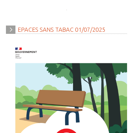
» Gîtes - Chambres d'hôtes
» Numéros utiles
EPACES
SANS
TABAC
01/07/2025
» Santé
» Transport
» Médiathèque
JEUNESSE
» Centre de Loisirs
» Ecoles
» Ecole publique du Clos d’Hespel
» APE de l'Ecole du Clos
» Ecole privée Jeanne d’Arc