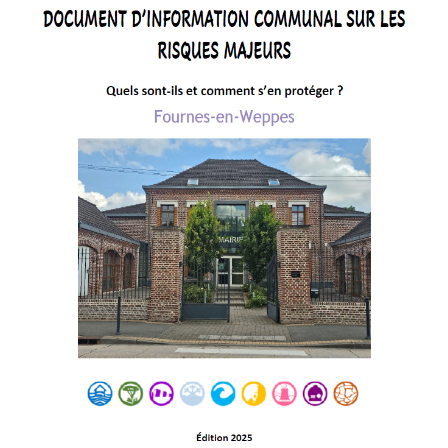
» Réglementation communale
» Les Vitraux de l'Eglise
» Services municipaux
» C.C.A.S
» Métropole Européenne de Lille
VIE PRATIQUE
» Actualités
» Agenda
» Aide à la famille
» Commerces et artisans
» Démarches administratives
» Encombrants et déchets