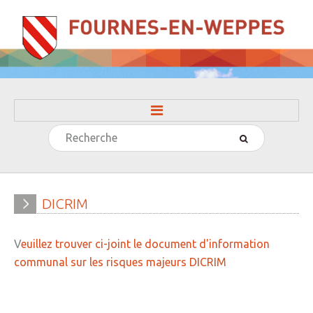
Rechercher
ACCUEIL
LA MAIRIE
» Evénements
DICRIM
» Histoire
V
euillez trouver ci-joint le document d'information
» Journal municipal
communal sur les risques majeurs DICRIM
» Le conseil municipal
» Participation citoyenne