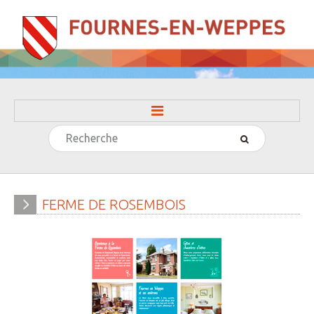
Rechercher
ACCUEIL
LA MAIRIE
» Evénements
FERME
DE
ROSEMBOIS
» Histoire
» Journal municipal
» Le conseil municipal
» Participation citoyenne