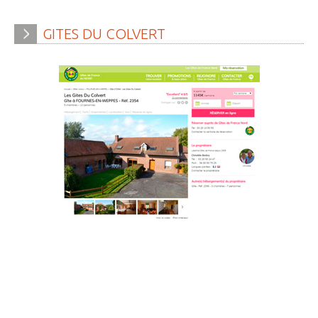
» Gîtes - Chambres d'hôtes
GITES
DU
COLVERT
» Numéros utiles
» Santé
» Transport
» Médiathèque
JEUNESSE
» Centre de Loisirs
» Ecoles
» Ecole publique du Clos d’Hespel
» APE de l'Ecole du Clos
» Ecole privée Jeanne d’Arc