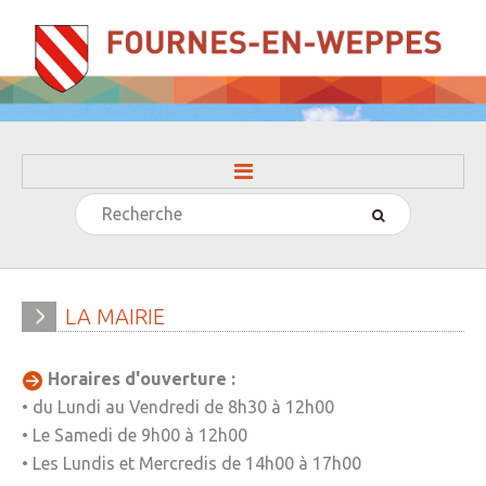
Rechercher
ACCUEIL
LA MAIRIE
» Evénements
LA
MAIRIE
» Histoire
Horaires d'ouverture :
» Journal municipal
• du Lundi au Vendredi de 8h30 à 12h00
» Le conseil municipal
• Le Samedi de 9h00 à 12h00
• Les Lundis et Mercredis de 14h00 à 17h00
» Participation citoyenne