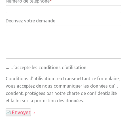
Numéro de téléphone
» Gîtes - Chambres d'hôtes
Décrivez votre demande
» Numéros utiles
» Santé
» Transport
» Médiathèque
JEUNESSE
J’accepte les conditions d’utilisation
» Centre de Loisirs
Conditions d’utilisation : en transmettant ce formulaire,
vous acceptez de nous communiquer les données qu’il
» Ecoles
contient, protégées par notre charte de confidentialité
» Ecole publique du Clos d’Hespel
et la loi sur la protection des données.
» APE de l'Ecole du Clos
Envoyer
» Ecole privée Jeanne d’Arc