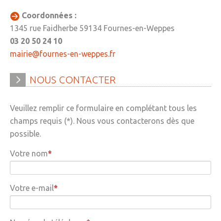
» Réglementation communale
Coordonnées :
1345 rue Faidherbe 59134 Fournes-en-Weppes
» Les Vitraux de l'Eglise
03 20 50 24 10
» Services municipaux
mairie@fournes-en-weppes.fr
» C.C.A.S
NOUS
CONTACTER
» Métropole Européenne de Lille
VIE PRATIQUE
Veuillez remplir ce formulaire en complétant tous les
champs requis (*). Nous vous contacterons dès que
» Actualités
possible.
» Agenda
Votre nom
» Aide à la famille
» Commerces et artisans
Votre e-mail
» Démarches administratives
» Encombrants et déchets