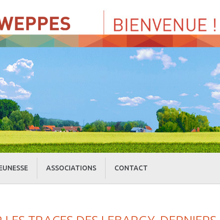
EUNESSE
ASSOCIATIONS
CONTACT
» Centre de Loisirs
» Culture et loisirs
» Cercle d