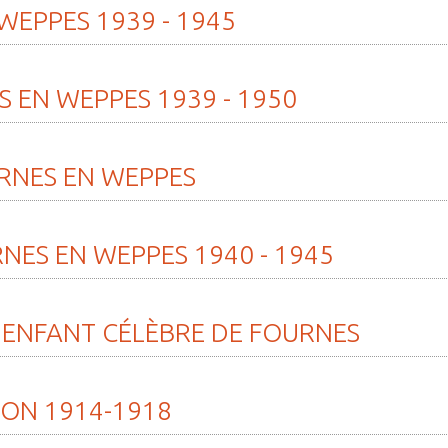
» Tonic gy
WEPPES
1939
-
1945
» Weppes n
» Tendanc
S
EN
WEPPES
1939
-
1950
RNES
EN
WEPPES
RNES
EN
WEPPES
1940
-
1945
ENFANT
CÉLÈBRE
DE
FOURNES
ION
1914-1918