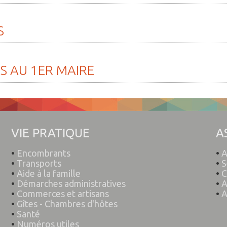
S
S
AU
1ER
MAIRE
VIE PRATIQUE
A
•
Encombrants
•
A
•
Transports
•
S
•
Aide à la famille
•
C
•
Démarches administratives
•
A
•
Commerces et artisans
•
A
•
Gîtes - Chambres d'hôtes
•
Santé
•
Numéros utiles