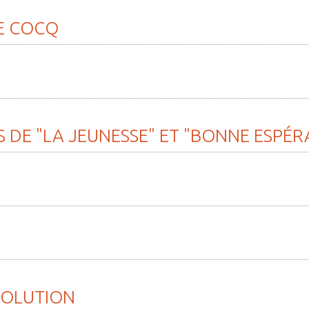
E
COCQ
S
DE
"LA
JEUNESSE"
ET
"BONNE
ESPÉR
VOLUTION