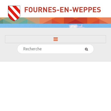
Rechercher
ACCUEIL
LA MAIRIE
» Evénements
» Histoire
» Journal municipal
» Le conseil municipal
» Participation citoyenne