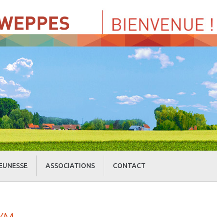
EUNESSE
ASSOCIATIONS
CONTACT
» Centre de Loisirs
» Culture et loisirs
» Cercle d