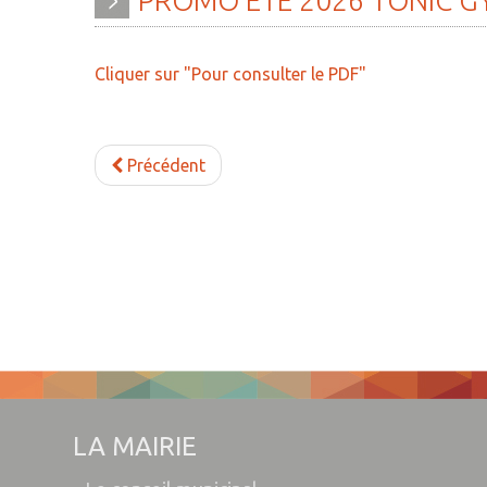
PROMO
ÉTÉ
2026
TONIC
G
» Histoire
» Agenda
» Journal municipal
» Aide à la famille
Cliquer sur "Pour consulter le PDF"
» Le conseil municipal
» Commerces et ar
» Participation citoyenne
» Démarches
Précédent
administratives
» Réglementation
communale
» Encombrants et 
» Les Vitraux de l'Eglise
» Gîtes - Chambres
» Services municipaux
» Numéros utiles
» C.C.A.S
» Santé
» Métropole Européenne de
» Transport
Lille
» Médiathèque
LA MAIRIE