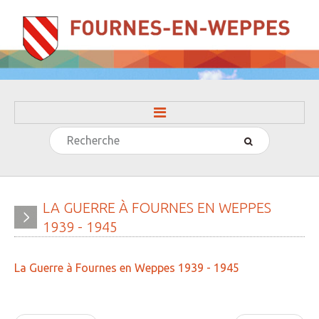
Rechercher
ACCUEIL
LA MAIRIE
» Evénements
LA
GUERRE
À
FOURNES
EN
WEPPES
1939
-
1945
» Histoire
» Journal municipal
La Guerre à Fournes en Weppes 1939 - 1945
» Le conseil municipal
» Participation citoyenne