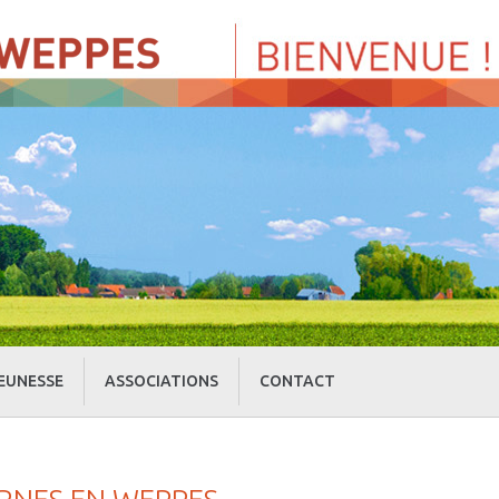
EUNESSE
ASSOCIATIONS
CONTACT
» Centre de Loisirs
» Culture et loisirs
» Cercle d