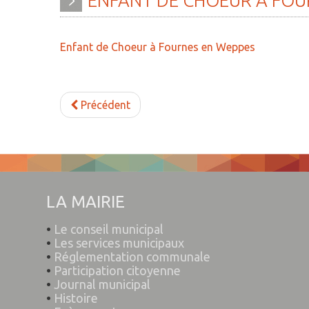
ENFANT
DE
CHOEUR
À
FOU
» Histoire
» Agenda
» Journal municipal
» Aide à la famille
Enfant de Choeur à Fournes en Weppes
» Le conseil municipal
» Commerces et ar
» Participation citoyenne
» Démarches
Précédent
administratives
» Réglementation
communale
» Encombrants et 
» Les Vitraux de l'Eglise
» Gîtes - Chambres
» Services municipaux
» Numéros utiles
LA MAIRIE
» C.C.A.S
» Santé
•
Le conseil municipal
» Métropole Européenne de
» Transport
•
Les services municipaux
•
Réglementation communale
Lille
» Médiathèque
•
Participation citoyenne
•
Journal municipal
•
Histoire