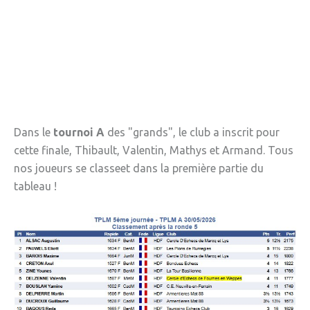
» APEL de l'Ecole Jeanne d'Arc
» Maison des jeunes
» Mode de garde
ASSOCIATIONS
» Culture et loisirs
Dans le
tournoi A
des "grands", le club a inscrit pour
» Cercle d’Echecs
cette finale, Thibault, Valentin, Mathys et Armand. Tous
nos joueurs se classeet dans la première partie du
» Club de reliure
tableau !
» La clé des chants
» Jpeuxpasjaichorale
» WAP - Weppes Arts Plastiques
» Wepp' Harmonie
» Mémoire