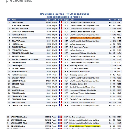
» Tendances Weppes
» Service à domicile
» ADMR
» SEWEP
» Autres associations
» ESA
» Scouts de France
CONTACT