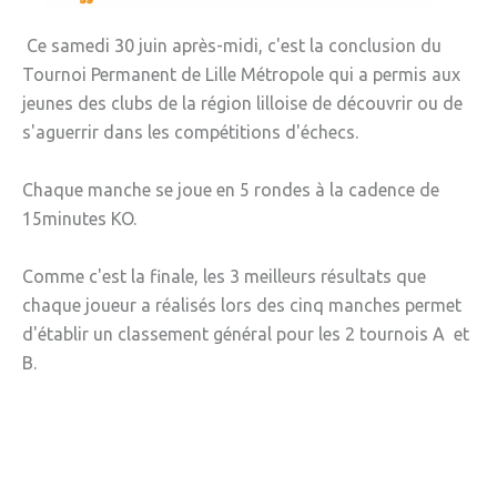
» Gîtes - Chambres d'hôtes
Ce samedi 30 juin après-midi, c'est la conclusion du
Tournoi Permanent de Lille Métropole qui a permis aux
» Numéros utiles
jeunes des clubs de la région lilloise de découvrir ou de
» Santé
s'aguerrir dans les compétitions d'échecs.
» Transport
Chaque manche se joue en 5 rondes à la cadence de
» Médiathèque
15minutes KO.
JEUNESSE
Comme c'est la finale, les 3 meilleurs résultats que
» Centre de Loisirs
chaque joueur a réalisés lors des cinq manches permet
d'établir un classement général pour les 2 tournois A et
» Ecoles
B.
» Ecole publique du Clos d’Hespel
» APE de l'Ecole du Clos
» Ecole privée Jeanne d’Arc