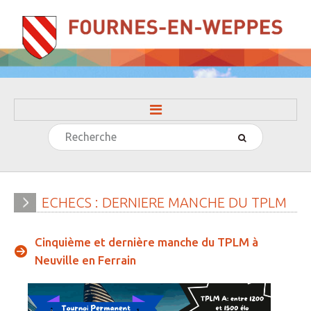
Rechercher
ACCUEIL
LA MAIRIE
» Evénements
ECHECS
:
DERNIERE
MANCHE
DU
TPLM
» Histoire
Cinquième et dernière manche du TPLM à
» Journal municipal
Neuville en Ferrain
» Le conseil municipal
» Participation citoyenne