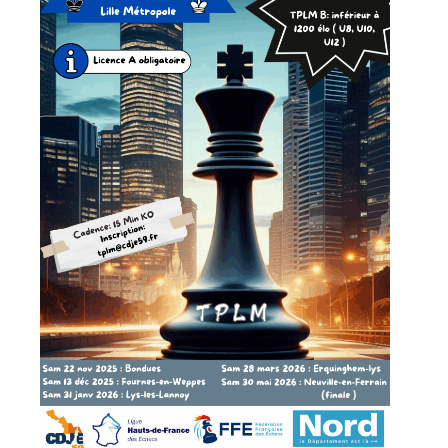
» Réglementation communale
» Les Vitraux de l'Eglise
» Services municipaux
» C.C.A.S
» Métropole Européenne de Lille
VIE PRATIQUE
» Actualités
» Agenda
» Aide à la famille
» Commerces et artisans
» Démarches administratives
» Encombrants et déchets