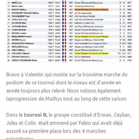
» Sports
» Association Fournoise Basket Club
» Club de danse
» Club de football ESW
» Club de gym "La Jeanne d'Arc"
» Club de judo
Bravo à Valentin qui monte sur la troisème marche du
» Espace Forme Fournois
podium de ce tournoi dont le niveau est d'année en
» GR en Weppes
année toujours plus relevé. Nous notons également
laprogression de Mathys tout au long de cette saison.
» Krav maga
» PACCAP
Dans le
tournoi B,
le groupe constitué d'Erwan, Ceylian,
Jules et Colin était emmené par Fabio qui avait déjà
» Tonic gym
assuré sa première place lors des 4 manches
» Weppes natation
précédentes.