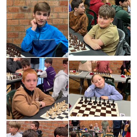
» Sports
» Association Fournoise Basket Club
» Club de danse
» Club de football ESW
» Club de gym "La Jeanne d'Arc"
» Club de judo
» Espace Forme Fournois
» GR en Weppes
» Krav maga
» PACCAP
» Tonic gym
» Weppes natation