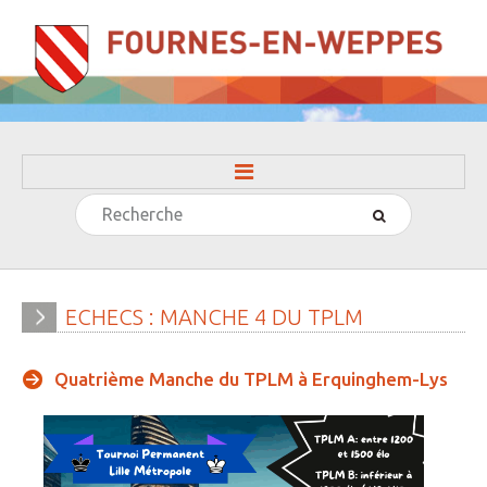
Rechercher
ACCUEIL
LA MAIRIE
» Evénements
ECHECS
:
MANCHE
4
DU
TPLM
» Histoire
Quatrième Manche du TPLM à Erquinghem-Lys
» Journal municipal
» Le conseil municipal
» Participation citoyenne