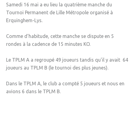
Samedi 16 mai a eu lieu la quatrième manche du
» Gîtes - Chambres d'hôtes
Tournoi Permanent de Lille Métropole organisé à
Erquinghem-Lys.
» Numéros utiles
» Santé
Comme d'habitude, cette manche se dispute en 5
rondes à la cadence de 15 minutes KO.
» Transport
» Médiathèque
Le TPLM A a regroupé 49 joueurs tandis qu'il y avait 64
joueurs au TPLM B (le tournoi des plus jeunes).
JEUNESSE
» Centre de Loisirs
Dans le TPLM A, le club a compté 5 joueurs et nous en
avions 6 dans le TPLM B.
» Ecoles
» Ecole publique du Clos d’Hespel
» APE de l'Ecole du Clos
» Ecole privée Jeanne d’Arc