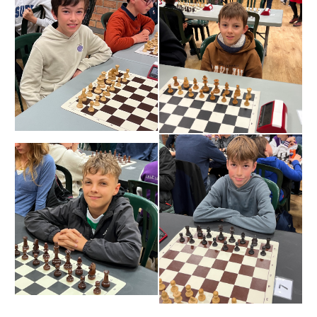
» Tendances Weppes
» Service à domicile
» ADMR
» SEWEP
» Autres associations
» ESA
» Scouts de France
CONTACT