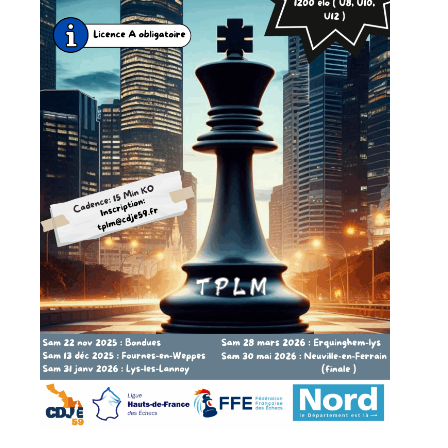
» Réglementation communale
» Les Vitraux de l'Eglise
» Services municipaux
» C.C.A.S
» Métropole Européenne de Lille
VIE PRATIQUE
» Actualités
» Agenda
» Aide à la famille
» Commerces et artisans
» Démarches administratives
» Encombrants et déchets