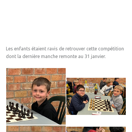
» APEL de l'Ecole Jeanne d'Arc
» Maison des jeunes
» Mode de garde
ASSOCIATIONS
Les enfants étaient ravis de retrouver cette compétition
» Culture et loisirs
dont la dernière manche remonte au 31 janvier.
» Cercle d’Echecs
» Club de reliure
» La clé des chants
» Jpeuxpasjaichorale
» WAP - Weppes Arts Plastiques
» Wepp' Harmonie
» Mémoire