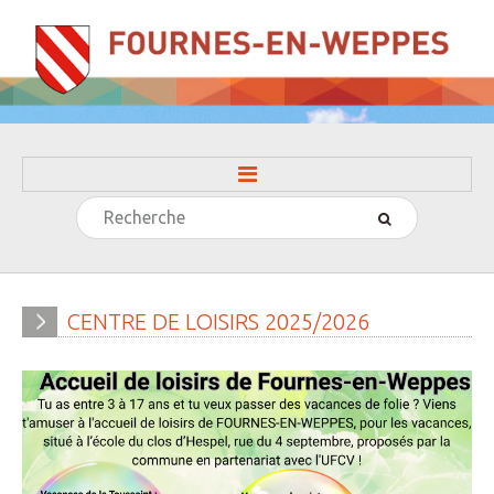
Rechercher
ACCUEIL
LA MAIRIE
» Evénements
CENTRE
DE
LOISIRS
2025/2026
» Histoire
» Journal municipal
» Le conseil municipal
» Participation citoyenne