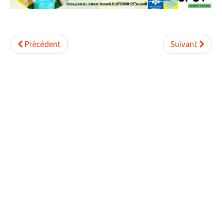
» Gîtes - Chambres d'hôtes
» Numéros utiles
Précédent
Suivant
» Santé
» Transport
» Médiathèque
JEUNESSE
» Centre de Loisirs
» Ecoles
» Ecole publique du Clos d’Hespel
» APE de l'Ecole du Clos
» Ecole privée Jeanne d’Arc