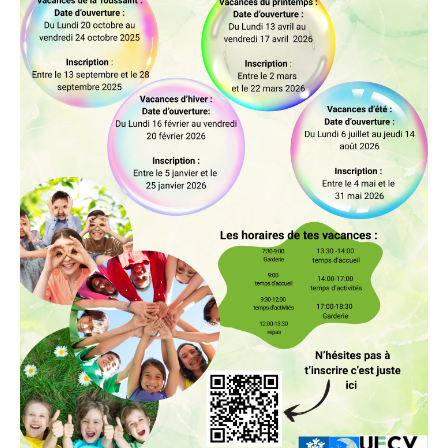
» Réglementation communale
» Les Vitraux de l'Eglise
» Services municipaux
» C.C.A.S
» Métropole Européenne de Lille
VIE PRATIQUE
» Actualités
» Agenda
» Aide à la famille
» Commerces et artisans
» Démarches administratives
» Encombrants et déchets