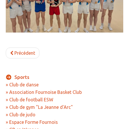
» Gîtes - Chambres d'hôtes
» Numéros utiles
» Santé
» Transport
Précédent
» Médiathèque
JEUNESSE
Sports
» Centre de Loisirs
» Club de danse
» Ecoles
» Association Fournoise Basket Club
» Ecole publique du Clos d’Hespel
» Club de football ESW
» Club de gym "La Jeanne d'Arc"
» APE de l'Ecole du Clos
» Club de judo
» Ecole privée Jeanne d’Arc
» Espace Forme Fournois