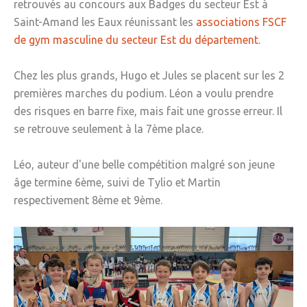
retrouvés au concours aux Badges du secteur Est à
» Réglementation communale
Saint-Amand les Eaux réunissant les
associations FSCF
de gym masculine du secteur Est du département
.
» Les Vitraux de l'Eglise
» Services municipaux
Chez les plus grands, Hugo et Jules se placent sur les 2
premières marches du podium. Léon a voulu prendre
» C.C.A.S
des risques en barre fixe, mais fait une grosse erreur. Il
» Métropole Européenne de Lille
se retrouve seulement à la 7ème place.
VIE PRATIQUE
Léo, auteur d'une belle compétition malgré son jeune
» Actualités
âge termine 6ème, suivi de Tylio et Martin
respectivement 8ème et 9ème.
» Agenda
» Aide à la famille
» Commerces et artisans
» Démarches administratives
» Encombrants et déchets