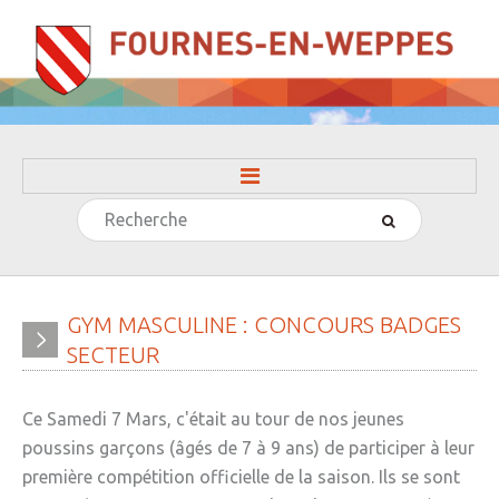
Rechercher
ACCUEIL
LA MAIRIE
» Evénements
GYM
MASCULINE
:
CONCOURS
BADGES
SECTEUR
» Histoire
» Journal municipal
Ce Samedi 7 Mars, c'était au tour de nos jeunes
» Le conseil municipal
poussins garçons (âgés de 7 à 9 ans) de participer à leur
première compétition officielle de la saison. Ils se sont
» Participation citoyenne