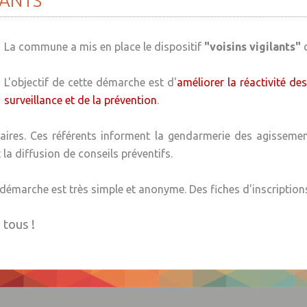
LANTS
» Ecoles
» Mémoire
» Ecole publique du Clos
» Club de r
d’Hespel
» Maison des jeunes
» Sports
» La clé de
» Associat
La commune a mis en place le dispositif
"voisins vigilants"
d
» APE de l'Ecole du Clos
Basket Clu
tisans
» Mode de garde
» Service à domicile
» Jpeuxpas
» ADMR
L'objectif de cette démarche est d'
améliorer la réactivité de
» Ecole privée Jeanne d’A
» Club de 
» Autres associations
» WAP - W
» SEWEP
» ESA
surveillance et de la prévention
.
» APEL de l'Ecole Jeanne
Plastiques
» Club de 
» Scouts d
d'Arc
ires. Ces référents informent la gendarmerie des agissements 
déchets
» Wepp' H
» Club de 
la diffusion de conseils préventifs.
d'Arc"
 d'hôtes
» Club de 
 démarche est très simple et anonyme. Des fiches d'inscriptions
» Espace F
 tous !
» GR en W
» Krav ma
» PACCAP