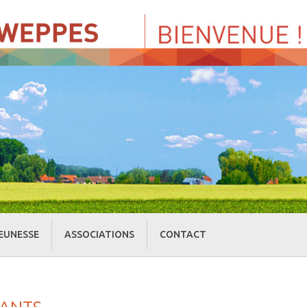
EUNESSE
ASSOCIATIONS
CONTACT
» Centre de Loisirs
» Culture et loisirs
» Cercle d