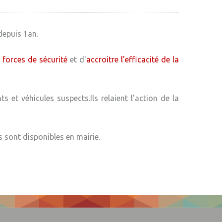
eliure
s chants
ion Fournoise
epuis 1an.
b
jaichorale
s forces de sécurité
et d'
accroitre l'efficacité de la
rc
danse
eppes Arts
football ESW
e France
et véhicules suspects.Ils relaient l'action de la
armonie
gym "La Jeanne
judo
 sont disponibles en mairie.
orme Fournois
eppes
ga