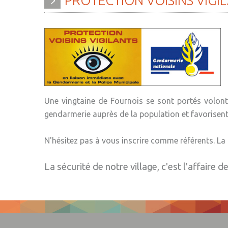
PROTECTION
VOISINS
VIGI
» Histoire
» Agenda
» Journal municipal
» Aide à la famille
» Le conseil municipal
» Commerces et ar
» Participation citoyenne
» Démarches
administratives
» Réglementation
Une vingtaine de Fournois se sont portés volonta
communale
» Encombrants et 
gendarmerie auprès de la population et favorisent 
» Les Vitraux de l'Eglise
» Gîtes - Chambres
» Services municipaux
» Numéros utiles
N'hésitez pas à vous inscrire comme référents. La
» C.C.A.S
» Santé
La sécurité de notre village, c'est l'affaire de
» Métropole Européenne de
» Transport
Lille
» Médiathèque