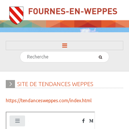
Rechercher
ACCUEIL
LA MAIRIE
» Evénements
SITE
DE
TENDANCES
WEPPES
» Histoire
https://tendancesweppes.com/index.html
» Journal municipal
» Le conseil municipal
» Participation citoyenne