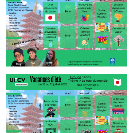
» APEL de l'Ecole Jeanne d'Arc
» Maison des jeunes
» Mode de garde
ASSOCIATIONS
» Culture et loisirs
» Cercle d’Echecs
» Club de reliure
» La clé des chants
» Jpeuxpasjaichorale
» WAP - Weppes Arts Plastiques
» Wepp' Harmonie
» Mémoire