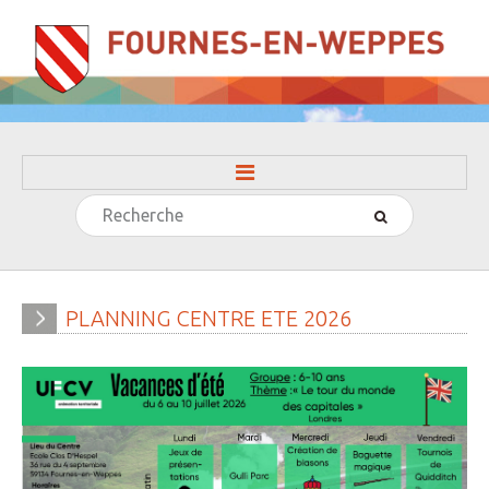
Rechercher
ACCUEIL
LA MAIRIE
» Evénements
PLANNING
CENTRE
ETE
2026
» Histoire
» Journal municipal
» Le conseil municipal
» Participation citoyenne