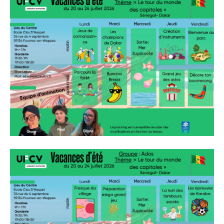
» Tendances Weppes
» Service à domicile
» ADMR
» SEWEP
» Autres associations
» ESA
» Scouts de France
CONTACT