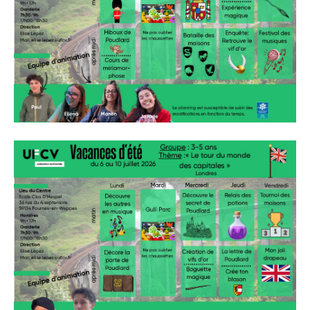
» Réglementation communale
» Les Vitraux de l'Eglise
» Services municipaux
» C.C.A.S
» Métropole Européenne de Lille
VIE PRATIQUE
» Actualités
» Agenda
» Aide à la famille
» Commerces et artisans
» Démarches administratives
» Encombrants et déchets