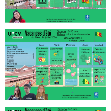
» Sports
» Association Fournoise Basket Club
» Club de danse
» Club de football ESW
» Club de gym "La Jeanne d'Arc"
» Club de judo
» Espace Forme Fournois
» GR en Weppes
» Krav maga
» PACCAP
» Tonic gym
» Weppes natation