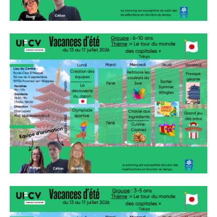
» Gîtes - Chambres d'hôtes
» Numéros utiles
» Santé
» Transport
» Médiathèque
JEUNESSE
» Centre de Loisirs
» Ecoles
» Ecole publique du Clos d’Hespel
» APE de l'Ecole du Clos
» Ecole privée Jeanne d’Arc