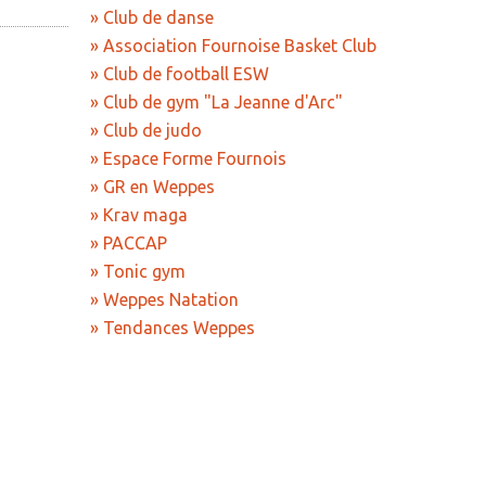
» Club de danse
eliure
» Association Fournoise Basket Club
s chants
ion Fournoise
» Club de football ESW
b
» Club de gym "La Jeanne d'Arc"
jaichorale
» Club de judo
rc
danse
eppes Arts
» Espace Forme Fournois
football ESW
e France
» GR en Weppes
armonie
gym "La Jeanne
» Krav maga
» PACCAP
» Tonic gym
judo
» Weppes Natation
orme Fournois
» Tendances Weppes
eppes
ga