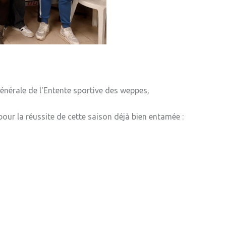
» Tonic gy
» Weppes n
» Tendanc
générale de l'Entente sportive des weppes,
our la réussite de cette saison déjà bien entamée :