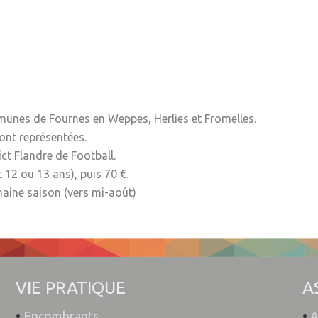
munes de Fournes en Weppes, Herlies et Fromelles.
sont représentées.
ict Flandre de Football.
 12 ou 13 ans), puis 70 €.
chaine saison (vers mi-août)
VIE PRATIQUE
A
•
Encombrants
•
A