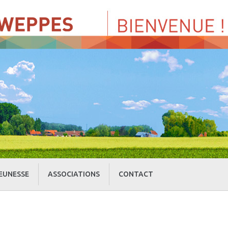
EUNESSE
ASSOCIATIONS
CONTACT
» Centre de Loisirs
» Culture et loisirs
» Cercle d