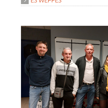
ES
WEPPES
» Histoire
» Agenda
» Journal municipal
» Aide à la famille
» Le conseil municipal
» Commerces et ar
» Participation citoyenne
» Démarches
administratives
» Réglementation
communale
» Encombrants et 
» Les Vitraux de l'Eglise
» Gîtes - Chambres
» Services municipaux
» Numéros utiles
» C.C.A.S
» Santé
» Métropole Européenne de
» Transport
Lille
» Médiathèque