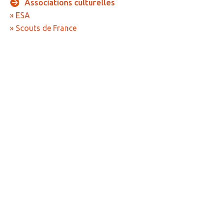
Associations
culturelles
» Réglementation communale
» ESA
» Scouts de France
» Les Vitraux de l'Eglise
» Services municipaux
» C.C.A.S
» Métropole Européenne de Lille
VIE PRATIQUE
» Actualités
» Agenda
» Aide à la famille
» Commerces et artisans
» Démarches administratives
» Encombrants et déchets