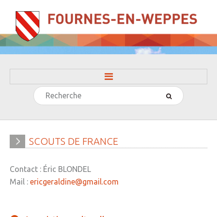
Rechercher
ACCUEIL
LA MAIRIE
» Evénements
SCOUTS
DE
FRANCE
» Histoire
Contact : Éric BLONDEL
» Journal municipal
Mail :
ericgeraldine@gmail.com
» Le conseil municipal
» Participation citoyenne