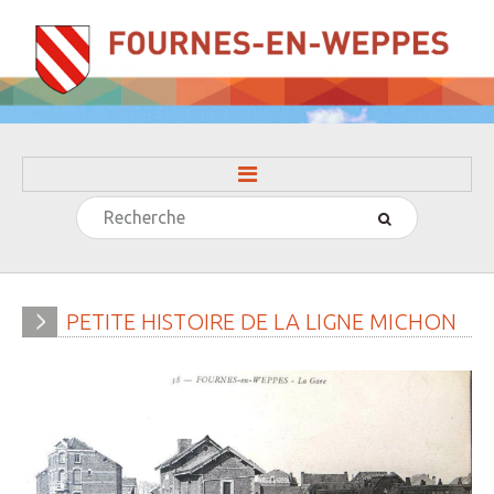
Rechercher
ACCUEIL
LA MAIRIE
» Evénements
PETITE
HISTOIRE
DE
LA
LIGNE
MICHON
» Histoire
» Journal municipal
» Le conseil municipal
» Participation citoyenne