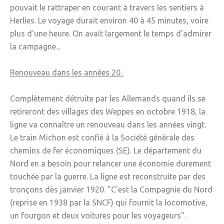
» APEL de l'Ecole Jeanne d'Arc
pouvait le rattraper en courant à travers les sentiers à
Herlies. Le voyage durait environ 40 à 45 minutes, voire
» Maison des jeunes
plus d'une heure. On avait largement le temps d'admirer
» Mode de garde
la campagne...
ASSOCIATIONS
Renouveau dans les années 20..
» Culture et loisirs
Complètement détruite par les Allemands quand ils se
» Cercle d’Echecs
retireront des villages des Weppes en octobre 1918, la
» Club de reliure
ligne va connaître un renouveau dans les années vingt.
Le train Michon est confié à la Société générale des
» La clé des chants
chemins de fer économiques (SE). Le département du
» Jpeuxpasjaichorale
Nord en a besoin pour relancer une économie durement
touchée par la guerre. La ligne est reconstruite par des
» WAP - Weppes Arts Plastiques
tronçons dès janvier 1920. "C'est la Compagnie du Nord
» Wepp' Harmonie
(reprise en 1938 par la SNCF) qui fournit la locomotive,
un fourgon et deux voitures pour les voyageurs".
» Mémoire