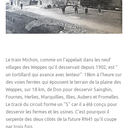
» Réglementation communale
» Les Vitraux de l'Eglise
» Services municipaux
» C.C.A.S
» Métropole Européenne de Lille
Le train Michon, comme on l'appelait dans les neuf
VIE PRATIQUE
villages des Weppes qu'il desservait depuis 1902, est "
» Actualités
un tortillard qui avance avec lenteur". 18km à l'heure sur
des voies ferrées qui épousent le terrain de la plaine des
» Agenda
Weppes, sur 18 km, de Don pour desservir Sainghin,
» Aide à la famille
Fournes, Herlies, Marquillies, Illies, Aubers et Fromelles.
Le tracé du circuit forme un "S" car il a été conçu pour
» Commerces et artisans
desservir les fermes et les usines. C'est pourquoi il
» Démarches administratives
serpente des deux côtés de la future RN41 qu'il coupe
par trois fois.
» Encombrants et déchets