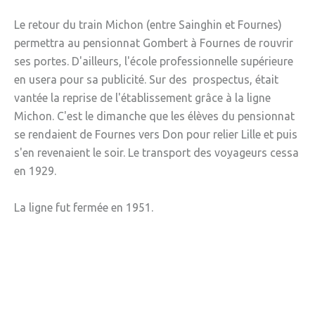
» Sports
Le retour du train Michon (entre Sainghin et Fournes)
permettra au pensionnat Gombert à Fournes de rouvrir
» Association Fournoise Basket Club
ses portes. D'ailleurs, l'école professionnelle supérieure
» Club de danse
en usera pour sa publicité. Sur des prospectus, était
» Club de football ESW
vantée la reprise de l'établissement grâce à la ligne
Michon. C'est le dimanche que les élèves du pensionnat
» Club de gym "La Jeanne d'Arc"
se rendaient de Fournes vers Don pour relier Lille et puis
» Club de judo
s'en revenaient le soir. Le transport des voyageurs cessa
en 1929.
» Espace Forme Fournois
» GR en Weppes
La ligne fut fermée en 1951.
» Krav maga
» PACCAP
» Tonic gym
» Weppes natation