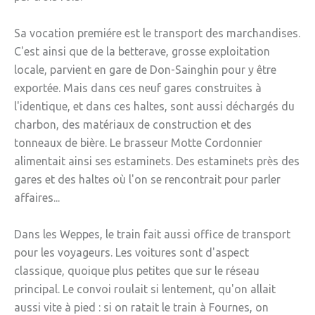
» Gîtes - Chambres d'hôtes
Sa vocation premiére est le transport des marchandises.
C'est ainsi que de la betterave, grosse exploitation
» Numéros utiles
locale, parvient en gare de Don-Sainghin pour y être
» Santé
exportée. Mais dans ces neuf gares construites à
» Transport
l'identique, et dans ces haltes, sont aussi déchargés du
charbon, des matériaux de construction et des
» Médiathèque
tonneaux de bière. Le brasseur Motte Cordonnier
JEUNESSE
alimentait ainsi ses estaminets. Des estaminets près des
gares et des haltes où l'on se rencontrait pour parler
» Centre de Loisirs
affaires...
» Ecoles
Dans les Weppes, le train fait aussi office de transport
» Ecole publique du Clos d’Hespel
pour les voyageurs. Les voitures sont d'aspect
» APE de l'Ecole du Clos
classique, quoique plus petites que sur le réseau
principal. Le convoi roulait si lentement, qu'on allait
» Ecole privée Jeanne d’Arc
aussi vite à pied : si on ratait le train à Fournes, on