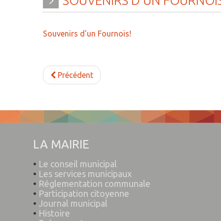
SOUVENIRS
D'UN
FOURNOIS
» Histoire
» Agenda
» Journal municipal
» Aide à la famille
Souvenirs d'un Fournois!
» Le conseil municipal
» Commerces et ar
» Participation citoyenne
» Démarches
Précédent
administratives
» Réglementation
communale
» Encombrants et 
» Les Vitraux de l'Eglise
» Gîtes - Chambres
» Services municipaux
» Numéros utiles
LA MAIRIE
» C.C.A.S
» Santé
•
Le conseil municipal
» Métropole Européenne de
» Transport
•
Les services municipaux
•
Réglementation communale
Lille
» Médiathèque
•
Participation citoyenne
•
Journal municipal
•
Histoire