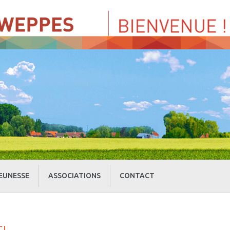
EUNESSE
ASSOCIATIONS
CONTACT
» Centre de Loisirs
» Culture et loisirs
» Cercle d