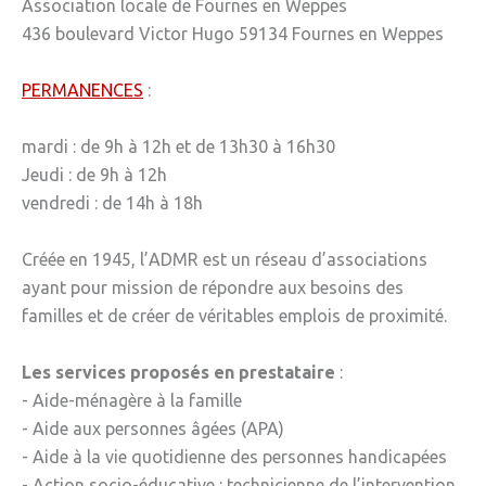
Association locale de Fournes en Weppes
» Réglementation communale
436 boulevard Victor Hugo 59134 Fournes en Weppes
» Les Vitraux de l'Eglise
PERMANENCES
:
» Services municipaux
mardi : de 9h à 12h et de 13h30 à 16h30
» C.C.A.S
Jeudi : de 9h à 12h
» Métropole Européenne de Lille
vendredi : de 14h à 18h
VIE PRATIQUE
Créée en 1945, l’ADMR est un réseau d’associations
» Actualités
ayant pour mission de répondre aux besoins des
familles et de créer de véritables emplois de proximité.
» Agenda
» Aide à la famille
Les services proposés en prestataire
:
- Aide-ménagère à la famille
» Commerces et artisans
- Aide aux personnes âgées (APA)
» Démarches administratives
- Aide à la vie quotidienne des personnes handicapées
» Encombrants et déchets
- Action socio-éducative : technicienne de l’intervention