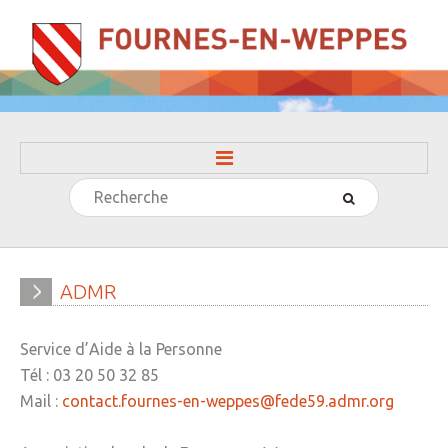
Rechercher
ACCUEIL
LA MAIRIE
» Evénements
ADMR
» Histoire
Service d’Aide à la Personne
» Journal municipal
Tél : 03 20 50 32 85
» Le conseil municipal
Mail :
contact.fournes-en-weppes@fede59.admr.org
» Participation citoyenne