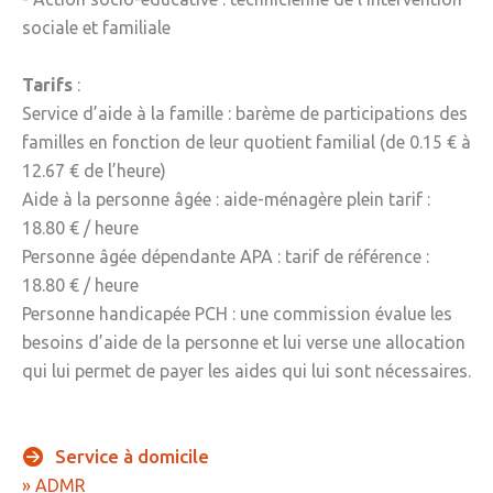
sociale et familiale
» Gîtes - Chambres d'hôtes
» Numéros utiles
Tarifs
:
Service d’aide à la famille : barème de participations des
» Santé
familles en fonction de leur quotient familial (de 0.15 € à
» Transport
12.67 € de l’heure)
Aide à la personne âgée : aide-ménagère plein tarif :
» Médiathèque
18.80 € / heure
JEUNESSE
Personne âgée dépendante APA : tarif de référence :
18.80 € / heure
» Centre de Loisirs
Personne handicapée PCH : une commission évalue les
» Ecoles
besoins d’aide de la personne et lui verse une allocation
qui lui permet de payer les aides qui lui sont nécessaires.
» Ecole publique du Clos d’Hespel
» APE de l'Ecole du Clos
Service
à
domicile
» Ecole privée Jeanne d’Arc
» ADMR