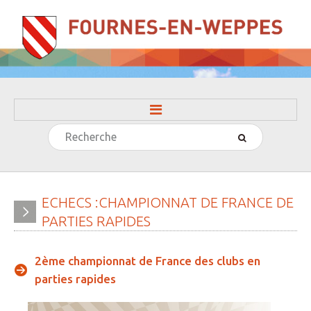
Rechercher
ACCUEIL
LA MAIRIE
» Evénements
ECHECS
:CHAMPIONNAT
DE
FRANCE
DE
PARTIES
RAPIDES
» Histoire
» Journal municipal
2ème championnat de France des clubs en
» Le conseil municipal
parties rapides
» Participation citoyenne