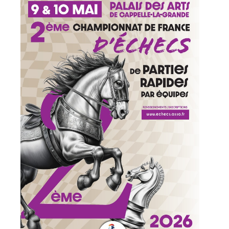
» Réglementation communale
» Les Vitraux de l'Eglise
» Services municipaux
» C.C.A.S
» Métropole Européenne de Lille
VIE PRATIQUE
» Actualités
» Agenda
» Aide à la famille
» Commerces et artisans
» Démarches administratives
» Encombrants et déchets