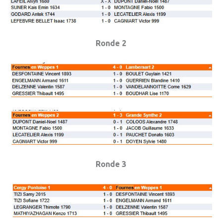
» Sports
» Association Fournoise Basket Club
Ronde 2
» Club de danse
» Club de football ESW
» Club de gym "La Jeanne d'Arc"
» Club de judo
» Espace Forme Fournois
» GR en Weppes
» Krav maga
Ronde 3
» PACCAP
» Tonic gym
» Weppes natation