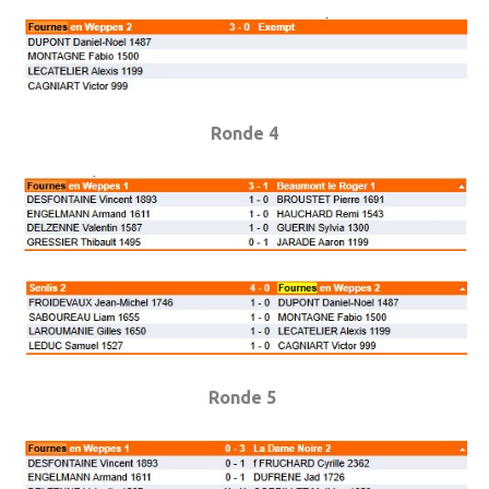
» Tendances Weppes
» Service à domicile
» ADMR
Ronde 4
» SEWEP
» Autres associations
» ESA
» Scouts de France
CONTACT
Ronde 5