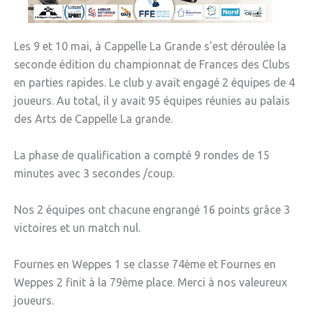
» Gîtes - Chambres d'hôtes
Les 9 et 10 mai, à Cappelle La Grande s'est déroulée la
» Numéros utiles
seconde édition du championnat de Frances des Clubs
» Santé
en parties rapides. Le club y avait engagé 2 équipes de 4
joueurs. Au total, il y avait 95 équipes réunies au palais
» Transport
des Arts de Cappelle La grande.
» Médiathèque
La phase de qualification a compté 9 rondes de 15
JEUNESSE
minutes avec 3 secondes /coup.
» Centre de Loisirs
Nos 2 équipes ont chacune engrangé 16 points grâce 3
» Ecoles
victoires et un match nul.
» Ecole publique du Clos d’Hespel
Fournes en Weppes 1 se classe 74ème et Fournes en
» APE de l'Ecole du Clos
Weppes 2 finit à la 79ème place. Merci à nos valeureux
» Ecole privée Jeanne d’Arc
joueurs.