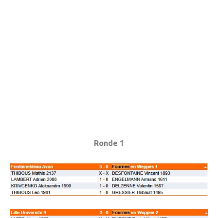
» APEL de l'Ecole Jeanne d'Arc
» Maison des jeunes
» Mode de garde
ASSOCIATIONS
» Culture et loisirs
» Cercle d’Echecs
» Club de reliure
» La clé des chants
Ronde 1
» Jpeuxpasjaichorale
» WAP - Weppes Arts Plastiques
» Wepp' Harmonie
» Mémoire