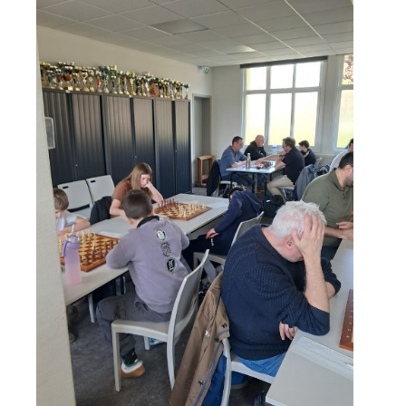
» Réglementation communale
» Les Vitraux de l'Eglise
» Services municipaux
» C.C.A.S
» Métropole Européenne de Lille
VIE PRATIQUE
» Actualités
» Agenda
» Aide à la famille
» Commerces et artisans
» Démarches administratives
» Encombrants et déchets