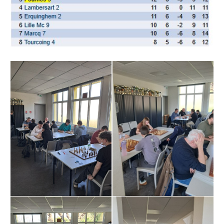
» Tendances Weppes
» Service à domicile
» ADMR
» SEWEP
» Autres associations
» ESA
» Scouts de France
CONTACT