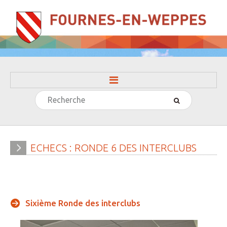
Rechercher
ACCUEIL
LA MAIRIE
» Evénements
ECHECS
:
RONDE
6
DES
INTERCLUBS
» Histoire
» Journal municipal
» Le conseil municipal
Sixième Ronde des interclubs
» Participation citoyenne