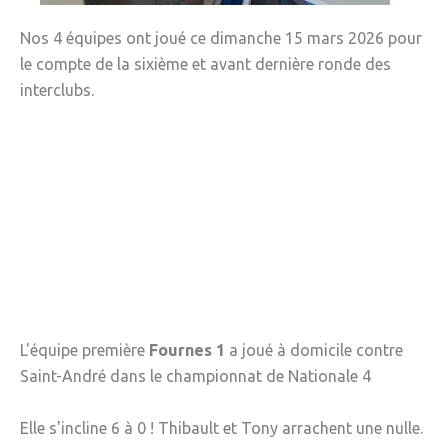
» Gîtes - Chambres d'hôtes
Nos 4 équipes ont joué ce dimanche 15 mars 2026 pour
le compte de la sixième et avant dernière ronde des
» Numéros utiles
interclubs.
» Santé
» Transport
» Médiathèque
JEUNESSE
» Centre de Loisirs
» Ecoles
» Ecole publique du Clos d’Hespel
L'équipe première
Fournes 1
a joué à domicile contre
Saint-André dans le championnat de Nationale 4
» APE de l'Ecole du Clos
» Ecole privée Jeanne d’Arc
Elle s'incline 6 à 0 ! Thibault et Tony arrachent une nulle.