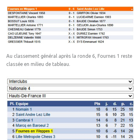
» APEL de l'Ecole Jeanne d'Arc
» Maison des jeunes
» Mode de garde
ASSOCIATIONS
» Culture et loisirs
Au classement général après la ronde 6, Fournes 1 reste
classée en milieu de tableau.
» Cercle d’Echecs
» Club de reliure
» La clé des chants
» Jpeuxpasjaichorale
» WAP - Weppes Arts Plastiques
» Wepp' Harmonie
» Mémoire