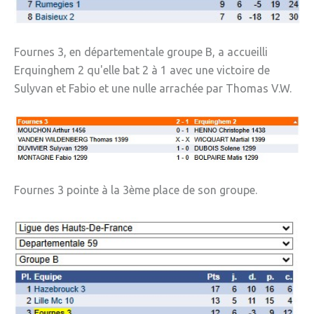
» Sports
» Association Fournoise Basket Club
Fournes 3, en départementale groupe B, a accueilli
» Club de danse
Erquinghem 2 qu'elle bat 2 à 1 avec une victoire de
Sulyvan et Fabio et une nulle arrachée par Thomas V.W.
» Club de football ESW
» Club de gym "La Jeanne d'Arc"
» Club de judo
» Espace Forme Fournois
Fournes 3 pointe à la 3ème place de son groupe.
» GR en Weppes
» Krav maga
» PACCAP
» Tonic gym
» Weppes natation