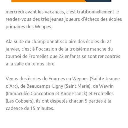
» Gîtes - Chambres d'hôtes
mercredi avant les vacances, c'est tratitionnellement le
rendez-vous des très jeunes joueurs d'échecs des écoles
» Numéros utiles
primaires des Weppes.
» Santé
Ala suite du championnat scolaire des écoles du 21
» Transport
janvier, c'est à l'occasion de la troisième manche du
» Médiathèque
tournoi de Fromelles que 22 enfants se sont rencontrés
à la salle du temps libre.
JEUNESSE
» Centre de Loisirs
Venus des écoles de Fournes en Weppes (Sainte Jeanne
d'Arc), de Beaucamps-Ligny (Saint Marie), de Wavrin
» Ecoles
(Immaculée Conception et Anne Franck) et Fromelles
» Ecole publique du Clos d’Hespel
(Les Cobbers), ils ont disputés chacun 5 parties à la
cadence de 15 minutes.
» APE de l'Ecole du Clos
» Ecole privée Jeanne d’Arc