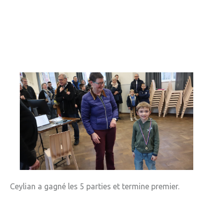
» APEL de l'Ecole Jeanne d'Arc
» Maison des jeunes
» Mode de garde
ASSOCIATIONS
» Culture et loisirs
» Cercle d’Echecs
» Club de reliure
» La clé des chants
» Jpeuxpasjaichorale
» WAP - Weppes Arts Plastiques
Ceylian a gagné les 5 parties et termine premier.
» Wepp' Harmonie
» Mémoire