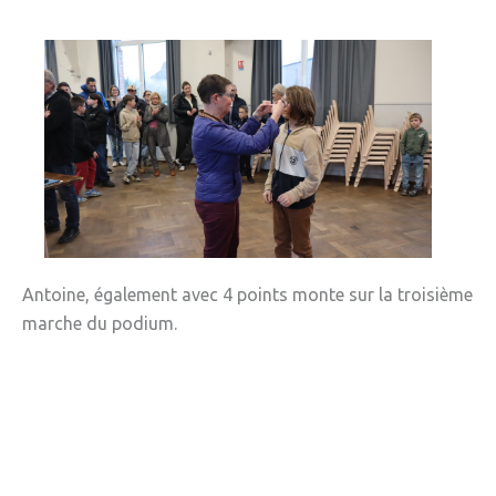
» Tendances Weppes
» Service à domicile
» ADMR
» SEWEP
» Autres associations
» ESA
» Scouts de France
Antoine, également avec 4 points monte sur la troisième
marche du podium.
CONTACT