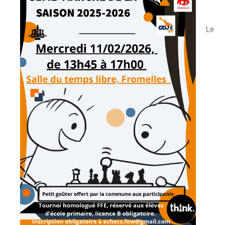
» Réglementation communale
Le
» Les Vitraux de l'Eglise
» Services municipaux
» C.C.A.S
» Métropole Européenne de Lille
VIE PRATIQUE
» Actualités
» Agenda
» Aide à la famille
» Commerces et artisans
» Démarches administratives
» Encombrants et déchets