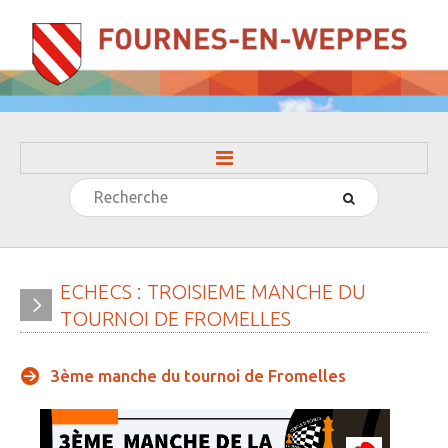
Rechercher
ACCUEIL
LA MAIRIE
» Evénements
ECHECS
:
TROISIEME
MANCHE
DU
TOURNOI
DE
FROMELLES
» Histoire
» Journal municipal
3ème manche du tournoi de Fromelles
» Le conseil municipal
» Participation citoyenne