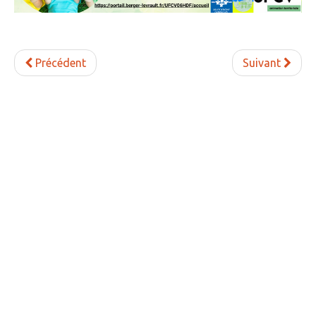
» Gîtes - Chambres d'hôtes
» Numéros utiles
Précédent
Suivant
» Santé
» Transport
» Médiathèque
JEUNESSE
» Centre de Loisirs
» Ecoles
» Ecole publique du Clos d’Hespel
» APE de l'Ecole du Clos
» Ecole privée Jeanne d’Arc