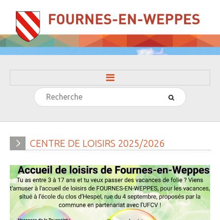
Rechercher
ACCUEIL
LA MAIRIE
» Evénements
CENTRE
DE
LOISIRS
2025/2026
» Histoire
» Journal municipal
» Le conseil municipal
» Participation citoyenne