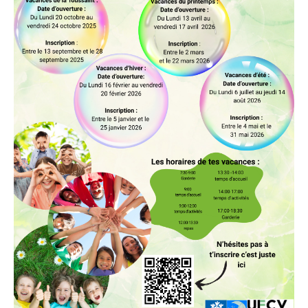
» Réglementation communale
» Les Vitraux de l'Eglise
» Services municipaux
» C.C.A.S
» Métropole Européenne de Lille
VIE PRATIQUE
» Actualités
» Agenda
» Aide à la famille
» Commerces et artisans
» Démarches administratives
» Encombrants et déchets